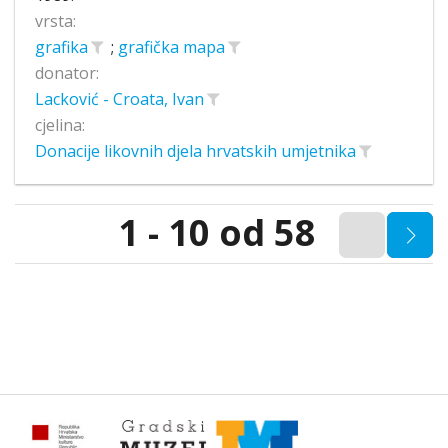
vrsta:
grafika
;
grafička mapa
donator:
Lacković - Croata, Ivan
cjelina:
Donacije likovnih djela hrvatskih umjetnika
1 - 10 od 58