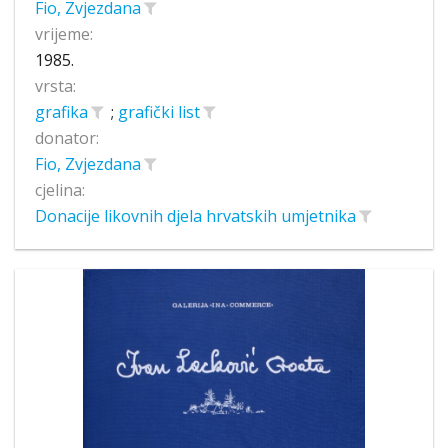
Fio, Zvjezdana
vrijeme:
1985.
vrsta:
grafika
;
grafički list
donator:
Fio, Zvjezdana
cjelina:
Donacije likovnih djela hrvatskih umjetnika