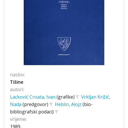
naslov:
Tišine
autori:
Lacković Croata, Ivan
(grafike)
Vrkljan Križić,
Nada
(predgovor)
Heblin, Alojz
(bio-
bibliografski podaci)
vrijeme:
1989.