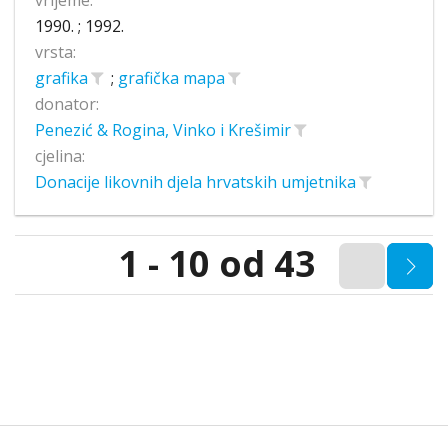
1990. ; 1992.
vrsta:
grafika
;
grafička mapa
donator:
Penezić & Rogina, Vinko i Krešimir
cjelina:
Donacije likovnih djela hrvatskih umjetnika
1 - 10 od 43