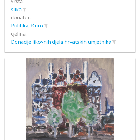
vrsta:
slika
donator:
Pulitika, Đuro
cjelina:
Donacije likovnih djela hrvatskih umjetnika