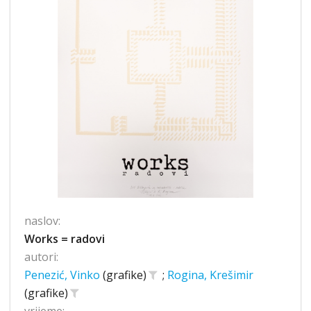
naslov:
Works = radovi
autori:
Penezić, Vinko
(grafike)
;
Rogina, Krešimir
(grafike)
vrijeme: