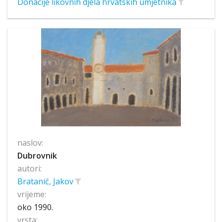
Donacije likovnih djela hrvatskih umjetnika
naslov:
Dubrovnik
autori:
Bratanić, Jakov
vrijeme:
oko 1990.
vrsta: