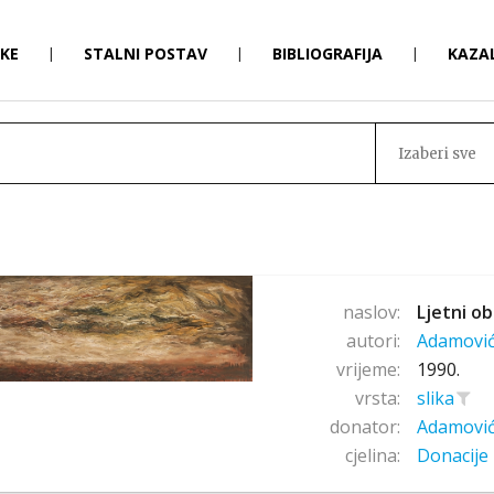
RKE
|
STALNI POSTAV
|
BIBLIOGRAFIJA
|
KAZA
Izaberi sve
naslov:
Ljetni obl
autori:
Adamovi
vrijeme:
1990.
vrsta:
slika
donator:
Adamovi
cjelina:
Donacije 