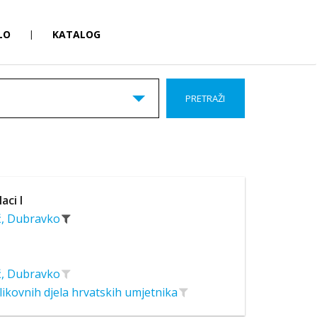
LO
|
KATALOG
PRETRAŽI
aci I
ć, Dubravko
ć, Dubravko
likovnih djela hrvatskih umjetnika