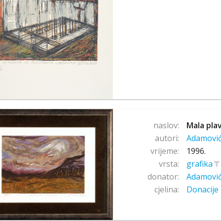
naslov:
Mala pla
autori:
Adamovi
vrijeme:
1996.
vrsta:
grafika
donator:
Adamovi
cjelina:
Donacije 