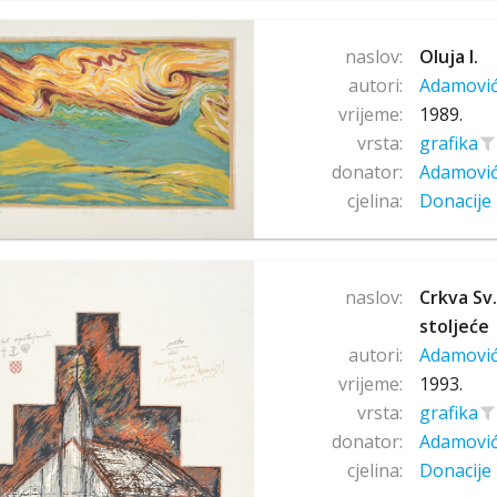
naslov:
Oluja I.
autori:
Adamovi
vrijeme:
1989.
vrsta:
grafika
donator:
Adamovi
cjelina:
Donacije 
naslov:
Crkva Sv.
stoljeće
autori:
Adamovi
vrijeme:
1993.
vrsta:
grafika
donator:
Adamovi
cjelina:
Donacije 