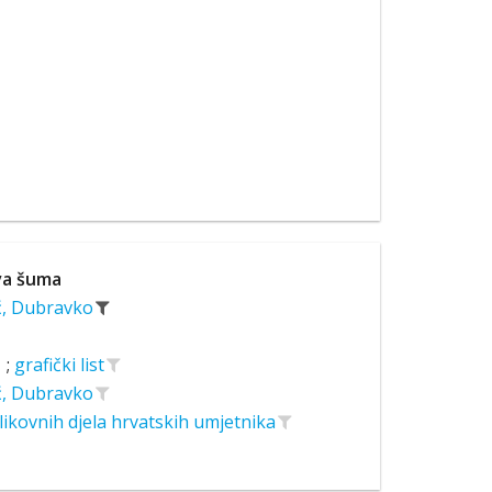
va šuma
ć, Dubravko
;
grafički list
ć, Dubravko
likovnih djela hrvatskih umjetnika