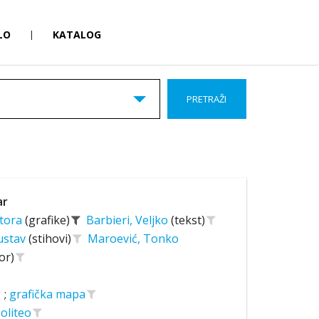
LO
|
KATALOG
PRETRAŽI
ar
tora
(grafike)
Barbieri, Veljko
(tekst)
Gustav
(stihovi)
Maroević, Tonko
or)
;
grafička mapa
Politeo