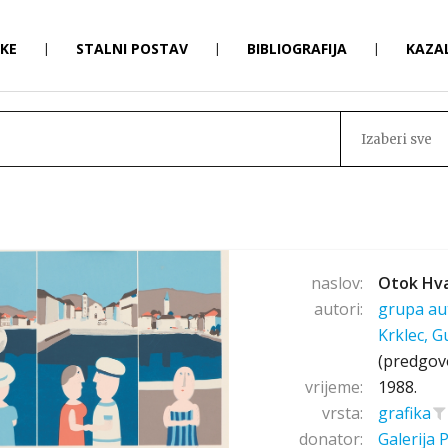
RKE
|
STALNI POSTAV
|
BIBLIOGRAFIJA
|
KAZA
Izaberi sve
naslov:
Otok Hv
autori:
grupa au
Krklec, 
(predgov
vrijeme:
1988.
vrsta:
grafika
donator:
Galerija 