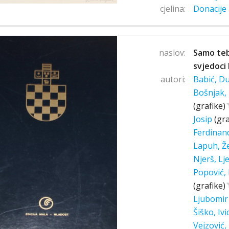
cjelina:
Donacije 
naslov:
Samo tebe
svjedoci
autori:
Babić, D
Bošnjak,
(grafike)
Josip
(gra
Ferdinan
Lapuh, Ž
Njerš, Lj
Popović, 
(grafike)
Ljubomi
Šiško, Iv
Vejzović,