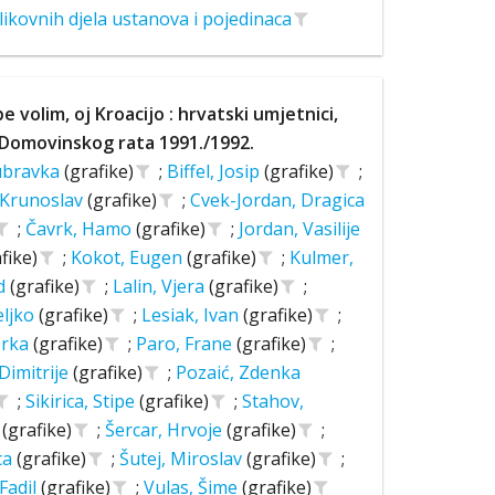
likovnih djela ustanova i pojedinaca
 volim, oj Kroacijo : hrvatski umjetnici,
 Domovinskog rata 1991./1992.
ubravka
(grafike)
;
Biffel, Josip
(grafike)
;
 Krunoslav
(grafike)
;
Cvek-Jordan, Dragica
;
Čavrk, Hamo
(grafike)
;
Jordan, Vasilije
fike)
;
Kokot, Eugen
(grafike)
;
Kulmer,
d
(grafike)
;
Lalin, Vjera
(grafike)
;
eljko
(grafike)
;
Lesiak, Ivan
(grafike)
;
erka
(grafike)
;
Paro, Frane
(grafike)
;
Dimitrije
(grafike)
;
Pozaić, Zdenka
;
Sikirica, Stipe
(grafike)
;
Stahov,
r
(grafike)
;
Šercar, Hrvoje
(grafike)
;
ica
(grafike)
;
Šutej, Miroslav
(grafike)
;
 Fadil
(grafike)
;
Vulas, Šime
(grafike)