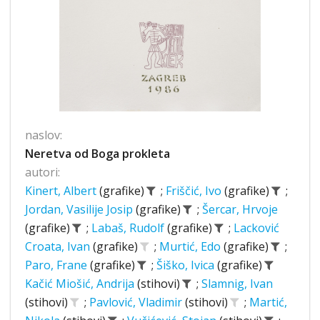
naslov:
Neretva od Boga prokleta
autori:
Kinert, Albert
(grafike)
;
Friščić, Ivo
(grafike)
;
Jordan, Vasilije Josip
(grafike)
;
Šercar, Hrvoje
(grafike)
;
Labaš, Rudolf
(grafike)
;
Lacković
Croata, Ivan
(grafike)
;
Murtić, Edo
(grafike)
;
Paro, Frane
(grafike)
;
Šiško, Ivica
(grafike)
Kačić Miošić, Andrija
(stihovi)
;
Slamnig, Ivan
(stihovi)
;
Pavlović, Vladimir
(stihovi)
;
Martić,