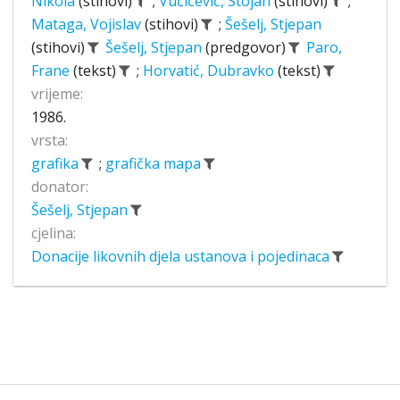
Nikola
(stihovi)
;
Vučićević, Stojan
(stihovi)
;
Mataga, Vojislav
(stihovi)
;
Šešelj, Stjepan
(stihovi)
Šešelj, Stjepan
(predgovor)
Paro,
Frane
(tekst)
;
Horvatić, Dubravko
(tekst)
vrijeme:
1986.
vrsta:
grafika
;
grafička mapa
donator:
Šešelj, Stjepan
cjelina:
Donacije likovnih djela ustanova i pojedinaca