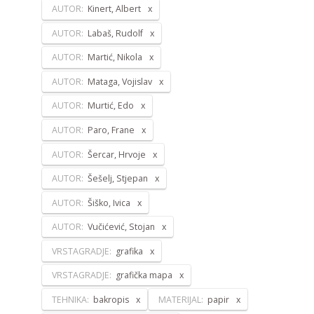
AUTOR:
Kinert, Albert
AUTOR:
Labaš, Rudolf
AUTOR:
Martić, Nikola
AUTOR:
Mataga, Vojislav
AUTOR:
Murtić, Edo
AUTOR:
Paro, Frane
AUTOR:
Šercar, Hrvoje
AUTOR:
Šešelj, Stjepan
AUTOR:
Šiško, Ivica
AUTOR:
Vučićević, Stojan
VRSTAGRADJE:
grafika
VRSTAGRADJE:
grafička mapa
TEHNIKA:
bakropis
MATERIJAL:
papir