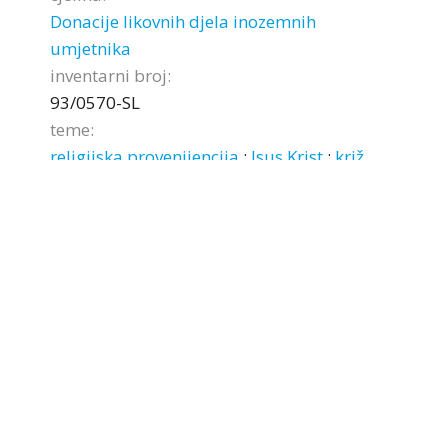
Donacije likovnih djela inozemnih
umjetnika
inventarni broj:
93/0570-SL
teme:
religijska provenijencija
;
Isus Krist
;
križ
Naslovnica
Uvjeti korištenja
Impressum