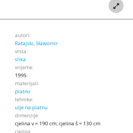
autori:
Ratajski, Sławomir
vrsta:
slika
vrijeme:
1995.
materijali:
platno
tehnike:
ulje na platnu
dimenzije:
cjelina v = 190 cm; cjelina š = 130 cm
cjelina: