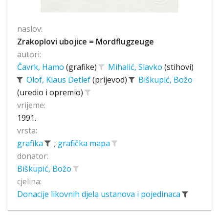
naslov:
Zrakoplovi ubojice = Mordflugzeuge
autori:
Čavrk, Hamo
(grafike)
Mihalić, Slavko
(stihovi)
Olof, Klaus Detlef
(prijevod)
Biškupić, Božo
(uredio i opremio)
vrijeme:
1991.
vrsta:
grafika
;
grafička mapa
donator:
Biškupić, Božo
cjelina:
Donacije likovnih djela ustanova i pojedinaca