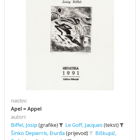
naslov:
Apel = Appel
autori:
Biffel, Josip
(grafike)
Le Goff, Jacques
(tekst)
Šinko Depierris, Đurđa
(prijevod)
Biškupić,