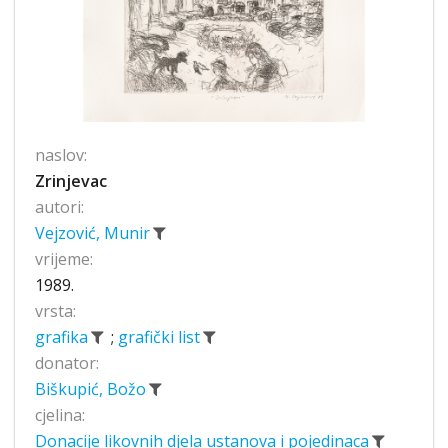
naslov:
Zrinjevac
autori:
Vejzović, Munir
vrijeme:
1989.
vrsta:
grafika
;
grafički list
donator:
Biškupić, Božo
cjelina:
Donacije likovnih djela ustanova i pojedinaca