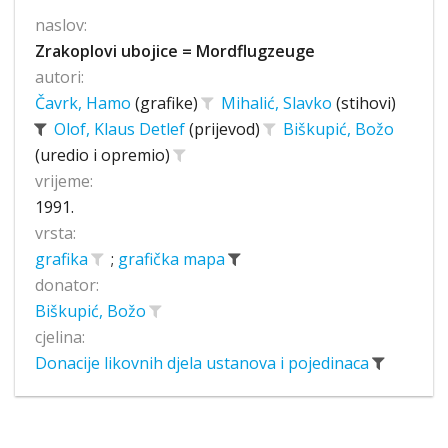
naslov:
Zrakoplovi ubojice = Mordflugzeuge
autori:
Čavrk, Hamo
(grafike)
Mihalić, Slavko
(stihovi)
Olof, Klaus Detlef
(prijevod)
Biškupić, Božo
(uredio i opremio)
vrijeme:
1991.
vrsta:
grafika
;
grafička mapa
donator:
Biškupić, Božo
cjelina:
Donacije likovnih djela ustanova i pojedinaca