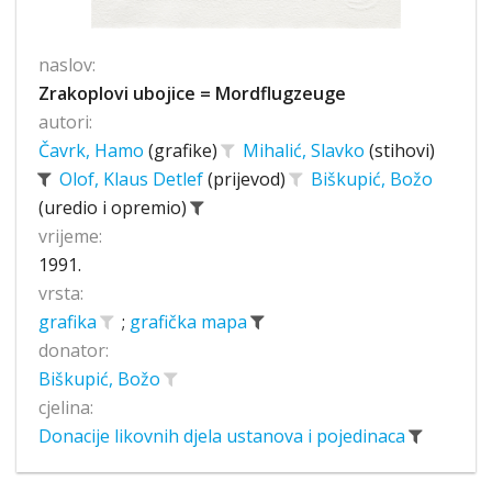
naslov:
Zrakoplovi ubojice = Mordflugzeuge
autori:
Čavrk, Hamo
(grafike)
Mihalić, Slavko
(stihovi)
Olof, Klaus Detlef
(prijevod)
Biškupić, Božo
(uredio i opremio)
vrijeme:
1991.
vrsta:
grafika
;
grafička mapa
donator:
Biškupić, Božo
cjelina:
Donacije likovnih djela ustanova i pojedinaca