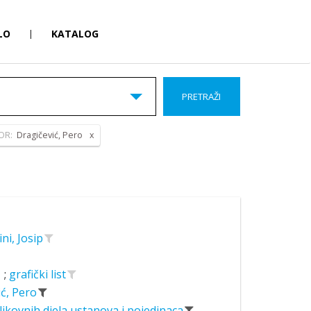
LO
|
KATALOG
PRETRAŽI
OR:
Dragičević, Pero
ini, Josip
;
grafički list
ić, Pero
likovnih djela ustanova i pojedinaca