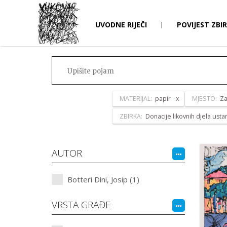
UVODNE RIJEČI
|
POVIJEST ZBI
MATERIJAL:
papir
MJESTO:
Za
ZBIRKA:
Donacije likovnih djela ust
AUTOR
Botteri Dini, Josip (1)
VRSTA GRAĐE