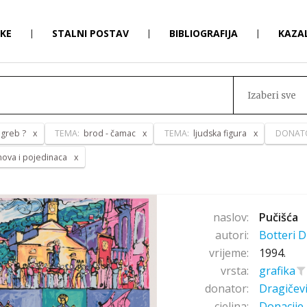
RKE
|
STALNI POSTAV
|
BIBLIOGRAFIJA
|
KAZA
Izaberi sve
greb ?
TEMA:
brod - čamac
TEMA:
ljudska figura
DONAT
anova i pojedinaca
naslov:
Pučišća
autori:
Botteri D
vrijeme:
1994.
vrsta:
grafika
donator:
Dragičev
cjelina:
Donacije 