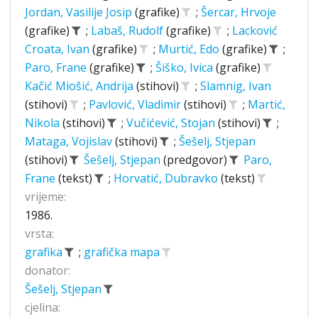
Jordan, Vasilije Josip
(grafike)
;
Šercar, Hrvoje
(grafike)
;
Labaš, Rudolf
(grafike)
;
Lacković
Croata, Ivan
(grafike)
;
Murtić, Edo
(grafike)
;
Paro, Frane
(grafike)
;
Šiško, Ivica
(grafike)
Kačić Miošić, Andrija
(stihovi)
;
Slamnig, Ivan
(stihovi)
;
Pavlović, Vladimir
(stihovi)
;
Martić,
Nikola
(stihovi)
;
Vučićević, Stojan
(stihovi)
;
Mataga, Vojislav
(stihovi)
;
Šešelj, Stjepan
(stihovi)
Šešelj, Stjepan
(predgovor)
Paro,
Frane
(tekst)
;
Horvatić, Dubravko
(tekst)
vrijeme:
1986.
vrsta:
grafika
;
grafička mapa
donator:
Šešelj, Stjepan
cjelina: