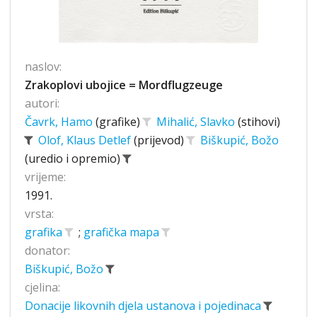
naslov:
Zrakoplovi ubojice = Mordflugzeuge
autori:
Čavrk, Hamo
(grafike)
Mihalić, Slavko
(stihovi)
Olof, Klaus Detlef
(prijevod)
Biškupić, Božo
(uredio i opremio)
vrijeme:
1991.
vrsta:
grafika
;
grafička mapa
donator:
Biškupić, Božo
cjelina:
Donacije likovnih djela ustanova i pojedinaca