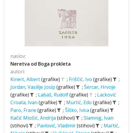
naslov:
Neretva od Boga prokleta
autori:
Kinert, Albert
(grafike)
;
Friščić, Ivo
(grafike)
;
Jordan, Vasilije Josip
(grafike)
;
Šercar, Hrvoje
(grafike)
;
Labaš, Rudolf
(grafike)
;
Lacković
Croata, Ivan
(grafike)
;
Murtić, Edo
(grafike)
;
Paro, Frane
(grafike)
;
Šiško, Ivica
(grafike)
Kačić Miošić, Andrija
(stihovi)
;
Slamnig, Ivan
(stihovi)
;
Pavlović, Vladimir
(stihovi)
;
Martić,