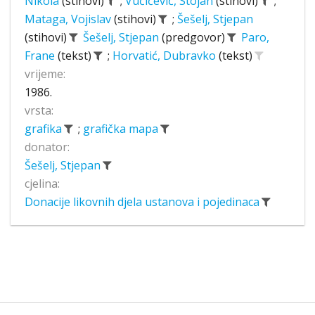
Nikola
(stihovi)
;
Vučićević, Stojan
(stihovi)
;
Mataga, Vojislav
(stihovi)
;
Šešelj, Stjepan
(stihovi)
Šešelj, Stjepan
(predgovor)
Paro,
Frane
(tekst)
;
Horvatić, Dubravko
(tekst)
vrijeme:
1986.
vrsta:
grafika
;
grafička mapa
donator:
Šešelj, Stjepan
cjelina:
Donacije likovnih djela ustanova i pojedinaca