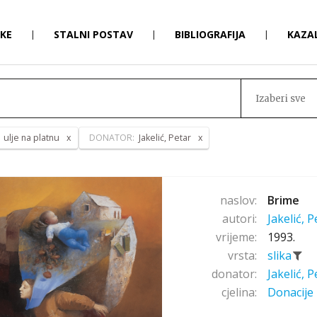
RKE
|
STALNI POSTAV
|
BIBLIOGRAFIJA
|
KAZA
Izaberi sve
:
ulje na platnu
DONATOR:
Jakelić, Petar
naslov:
Brime
autori:
Jakelić, 
vrijeme:
1993.
vrsta:
slika
donator:
Jakelić, 
cjelina:
Donacije 