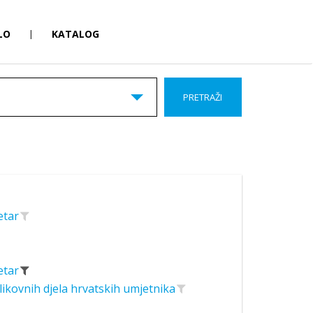
LO
|
KATALOG
PRETRAŽI
Petar
Petar
likovnih djela hrvatskih umjetnika