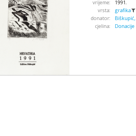
vrijeme:
1991.
vrsta:
grafika
donator:
Biškupić
cjelina:
Donacije 