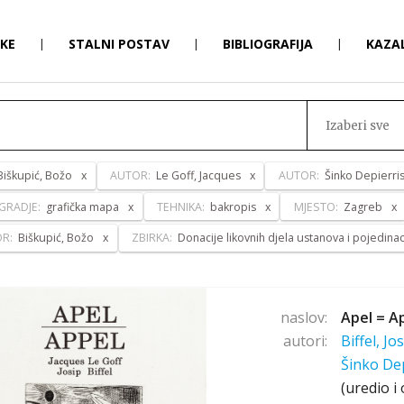
RKE
|
STALNI POSTAV
|
BIBLIOGRAFIJA
|
KAZA
Izaberi sve
Biškupić, Božo
AUTOR:
Le Goff, Jacques
AUTOR:
Šinko Depierri
GRADJE:
grafička mapa
TEHNIKA:
bakropis
MJESTO:
Zagreb
OR:
Biškupić, Božo
ZBIRKA:
Donacije likovnih djela ustanova i pojedina
naslov:
Apel = A
autori:
Biffel, Jo
Šinko De
(uredio i