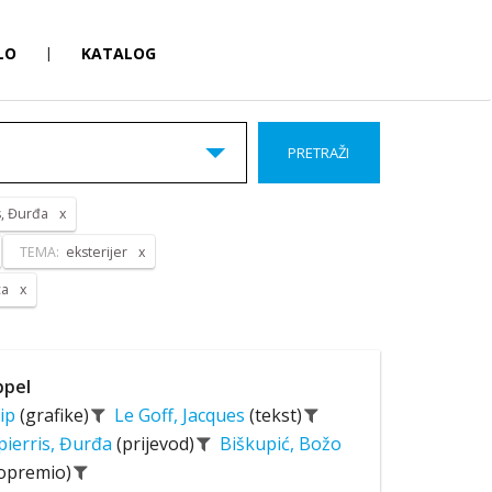
LO
|
KATALOG
PRETRAŽI
s, Đurđa
TEMA:
eksterijer
ca
ppel
sip
(grafike)
Le Goff, Jacques
(tekst)
pierris, Đurđa
(prijevod)
Biškupić, Božo
 opremio)