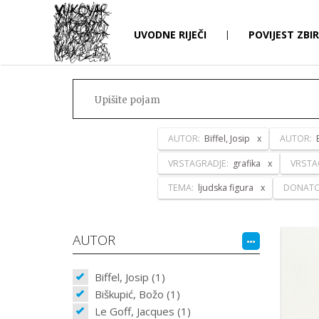
UVODNE RIJEČI
|
POVIJEST ZBI
AUTOR:
Biffel, Josip
AUTOR:
VRSTAGRADJE:
grafika
VRSTA
TEMA:
ljudska figura
DONAT
AUTOR
Biffel, Josip (1)
Biškupić, Božo (1)
Le Goff, Jacques (1)