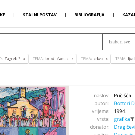
RKE
|
STALNI POSTAV
|
BIBLIOGRAFIJA
|
KAZA
Izaberi sve
O:
Zagreb ?
TEMA:
brod - čamac
TEMA:
crkva
TEMA:
ljud
naslov:
Pučišća
autori:
Botteri D
vrijeme:
1994.
vrsta:
grafika
donator:
Dragičev
cjelina:
Donacije 