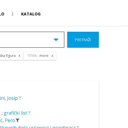
LO
|
KATALOG
PRETRAŽI
ska figura
TEMA:
more
ini, Josip
;
grafički list
ić, Pero
likovnih djela ustanova i pojedinaca