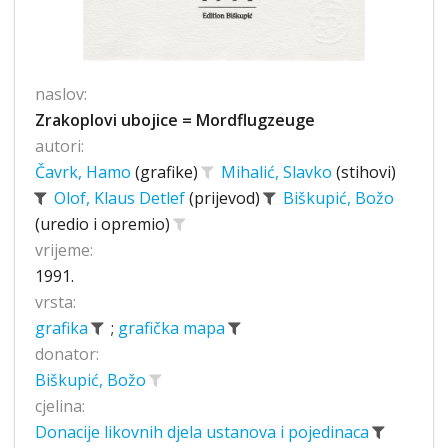
naslov:
Zrakoplovi ubojice = Mordflugzeuge
autori:
Čavrk, Hamo
(grafike)
Mihalić, Slavko
(stihovi)
Olof, Klaus Detlef
(prijevod)
Biškupić, Božo
(uredio i opremio)
vrijeme:
1991.
vrsta:
grafika
;
grafička mapa
donator:
Biškupić, Božo
cjelina:
Donacije likovnih djela ustanova i pojedinaca