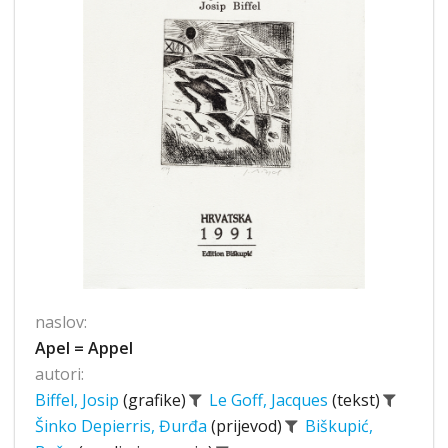
naslov:
Apel = Appel
autori:
Biffel, Josip
(grafike)
Le Goff, Jacques
(tekst)
Šinko Depierris, Đurđa
(prijevod)
Biškupić,