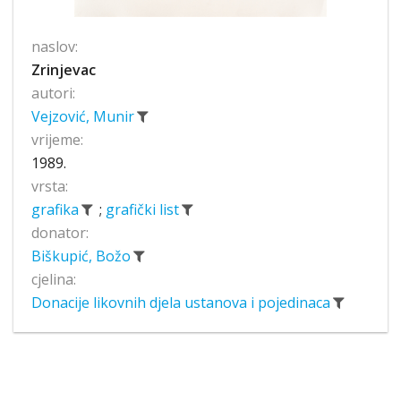
naslov:
Zrinjevac
autori:
Vejzović, Munir
vrijeme:
1989.
vrsta:
grafika
;
grafički list
donator:
Biškupić, Božo
cjelina:
Donacije likovnih djela ustanova i pojedinaca