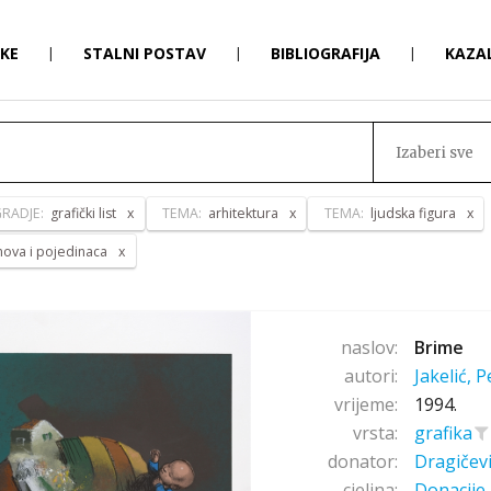
RKE
|
STALNI POSTAV
|
BIBLIOGRAFIJA
|
KAZA
Izaberi sve
RADJE:
grafički list
TEMA:
arhitektura
TEMA:
ljudska figura
anova i pojedinaca
naslov:
Brime
autori:
Jakelić, 
vrijeme:
1994.
vrsta:
grafika
donator:
Dragičev
cjelina:
Donacije 