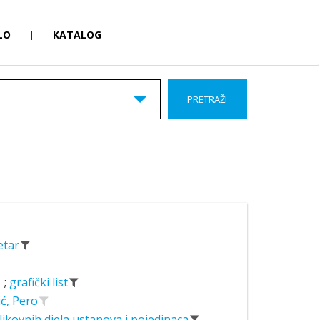
LO
|
KATALOG
PRETRAŽI
Petar
;
grafički list
ić, Pero
likovnih djela ustanova i pojedinaca