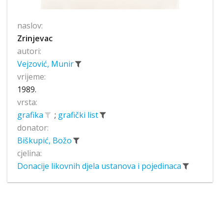
naslov:
Zrinjevac
autori:
Vejzović, Munir
vrijeme:
1989.
vrsta:
grafika
;
grafički list
donator:
Biškupić, Božo
cjelina:
Donacije likovnih djela ustanova i pojedinaca