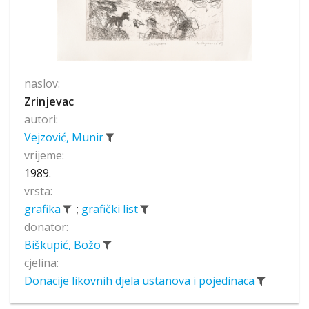
naslov:
Zrinjevac
autori:
Vejzović, Munir
vrijeme:
1989.
vrsta:
grafika
;
grafički list
donator:
Biškupić, Božo
cjelina:
Donacije likovnih djela ustanova i pojedinaca