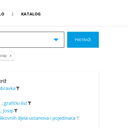
LO
|
KATALOG
PRETRAŽI
Josip
križ
ubravka
;
grafički list
, Josip
likovnih djela ustanova i pojedinaca