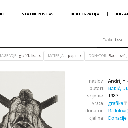
RKE
|
STALNI POSTAV
|
BIBLIOGRAFIJA
|
KAZA
Izaberi sve
TAGRADJE:
grafički list
MATERIJAL:
papir
DONATOR:
Radolović, 
naslov:
Andrijin 
autori:
Babić, D
vrijeme:
1987.
vrsta:
grafika
donator:
Radolović
cjelina:
Donacije 