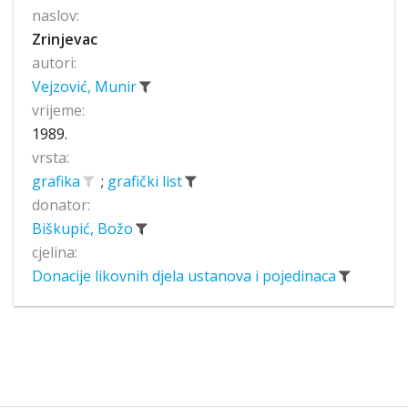
naslov:
Zrinjevac
autori:
Vejzović, Munir
vrijeme:
1989.
vrsta:
grafika
;
grafički list
donator:
Biškupić, Božo
cjelina:
Donacije likovnih djela ustanova i pojedinaca