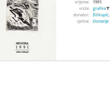
vrijeme:
1991.
vrsta:
grafika
donator:
Biškupić
cjelina:
Donacije 