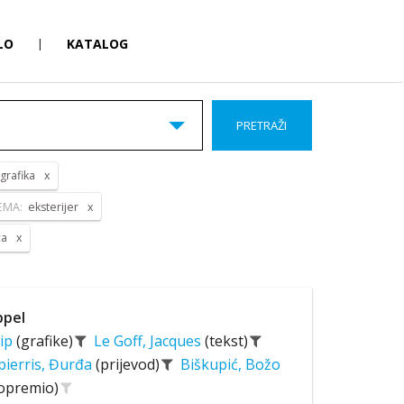
LO
|
KATALOG
PRETRAŽI
grafika
EMA:
eksterijer
ca
ppel
sip
(grafike)
Le Goff, Jacques
(tekst)
pierris, Đurđa
(prijevod)
Biškupić, Božo
 opremio)