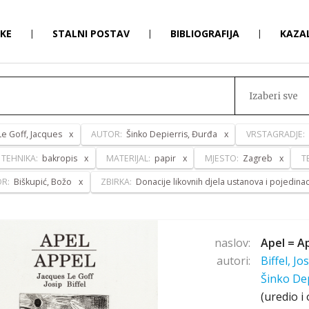
RKE
|
STALNI POSTAV
|
BIBLIOGRAFIJA
|
KAZA
Izaberi sve
Le Goff, Jacques
AUTOR:
Šinko Depierris, Đurđa
VRSTAGRADJE:
TEHNIKA:
bakropis
MATERIJAL:
papir
MJESTO:
Zagreb
T
OR:
Biškupić, Božo
ZBIRKA:
Donacije likovnih djela ustanova i pojedina
naslov:
Apel = A
autori:
Biffel, Jo
Šinko De
(uredio i