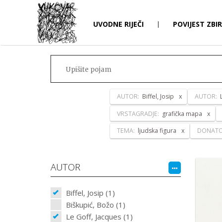
UVODNE RIJEČI
|
POVIJEST ZBI
AUTOR:
Biffel, Josip
AUTOR:
VRSTAGRADJE:
grafička mapa
TEMA:
ljudska figura
DONAT
AUTOR
Biffel, Josip (1)
Biškupić, Božo (1)
Le Goff, Jacques (1)