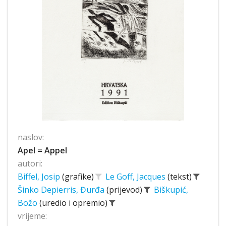
naslov:
Apel = Appel
autori:
Biffel, Josip
(grafike)
Le Goff, Jacques
(tekst)
Šinko Depierris, Đurđa
(prijevod)
Biškupić,
Božo
(uredio i opremio)
vrijeme: