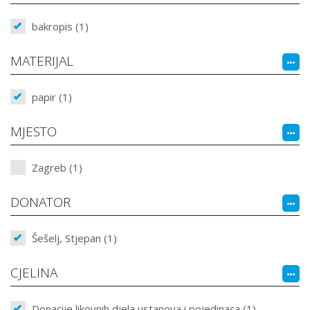
bakropis (1)
MATERIJAL
papir (1)
MJESTO
Zagreb (1)
DONATOR
Šešelj, Stjepan (1)
CJELINA
Donacije likovnih djela ustanova i pojedinaca (1)