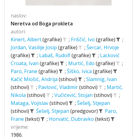
naslov:
Neretva od Boga prokleta
autori:
Kinert, Albert
(grafike)
;
Friščić, Ivo
(grafike)
;
Jordan, Vasilije Josip
(grafike)
;
Šercar, Hrvoje
(grafike)
;
Labaš, Rudolf
(grafike)
;
Lacković
Croata, Ivan
(grafike)
;
Murtić, Edo
(grafike)
;
Paro, Frane
(grafike)
;
Šiško, Ivica
(grafike)
Kačić Miošić, Andrija
(stihovi)
;
Slamnig, Ivan
(stihovi)
;
Pavlović, Vladimir
(stihovi)
;
Martić,
Nikola
(stihovi)
;
Vučićević, Stojan
(stihovi)
;
Mataga, Vojislav
(stihovi)
;
Šešelj, Stjepan
(stihovi)
Šešelj, Stjepan
(predgovor)
Paro,
Frane
(tekst)
;
Horvatić, Dubravko
(tekst)
vrijeme:
1986.