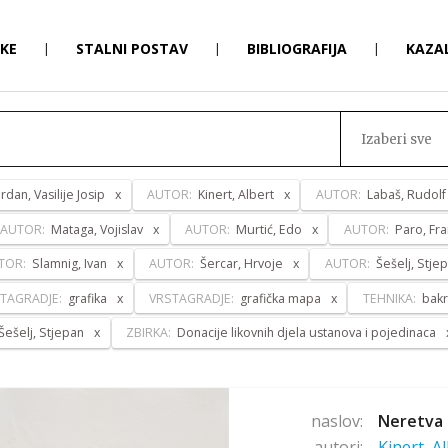
RKE
|
STALNI POSTAV
|
BIBLIOGRAFIJA
|
KAZA
Izaberi sve
ordan, Vasilije Josip
AUTOR:
Kinert, Albert
AUTOR:
Labaš, Rudolf
AUTOR:
Mataga, Vojislav
AUTOR:
Murtić, Edo
AUTOR:
Paro, Fr
TOR:
Slamnig, Ivan
AUTOR:
Šercar, Hrvoje
AUTOR:
Šešelj, Stje
TAGRADJE:
grafika
VRSTAGRADJE:
grafička mapa
TEHNIKA:
bakr
Šešelj, Stjepan
ZBIRKA:
Donacije likovnih djela ustanova i pojedinaca
naslov:
Neretva 
autori:
Kinert, A