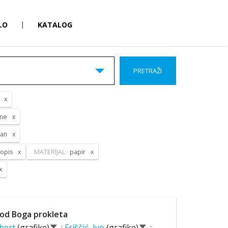
LO
|
KATALOG
PRETRAŽI
ane
pan
opis
MATERIJAL:
papir
od Boga prokleta
lbert
(grafike)
;
Friščić, Ivo
(grafike)
;