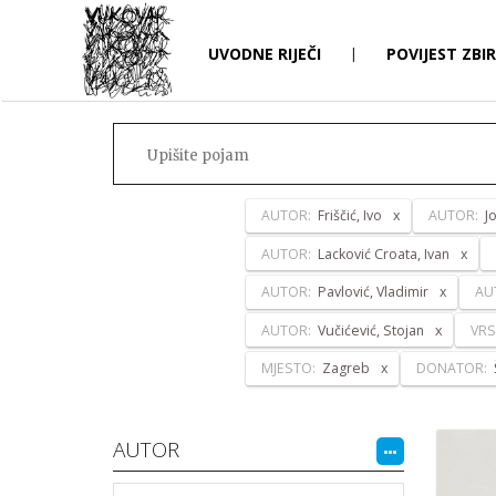
UVODNE RIJEČI
|
POVIJEST ZBI
AUTOR:
Friščić, Ivo
AUTOR:
J
AUTOR:
Lacković Croata, Ivan
AUTOR:
Pavlović, Vladimir
AU
AUTOR:
Vučićević, Stojan
VRS
MJESTO:
Zagreb
DONATOR:
AUTOR