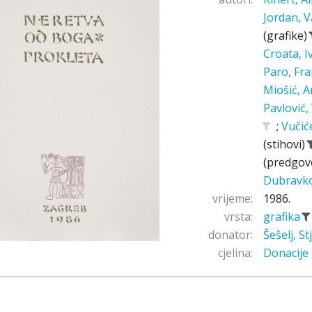
Jordan, V
(grafike)
Croata, 
Paro, Fr
Miošić, A
Pavlović,
;
Vučić
(stihovi)
(predgov
Dubravk
vrijeme:
1986.
vrsta:
grafika
donator:
Šešelj, S
cjelina:
Donacije 