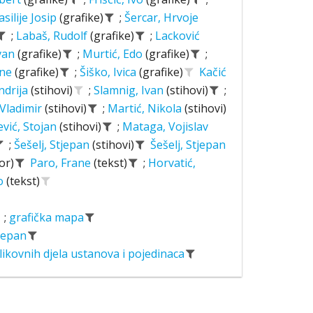
asilije Josip
(grafike)
;
Šercar, Hrvoje
;
Labaš, Rudolf
(grafike)
;
Lacković
Ivan
(grafike)
;
Murtić, Edo
(grafike)
;
ane
(grafike)
;
Šiško, Ivica
(grafike)
Kačić
ndrija
(stihovi)
;
Slamnig, Ivan
(stihovi)
;
 Vladimir
(stihovi)
;
Martić, Nikola
(stihovi)
ević, Stojan
(stihovi)
;
Mataga, Vojislav
;
Šešelj, Stjepan
(stihovi)
Šešelj, Stjepan
or)
Paro, Frane
(tekst)
;
Horvatić,
o
(tekst)
;
grafička mapa
tjepan
likovnih djela ustanova i pojedinaca