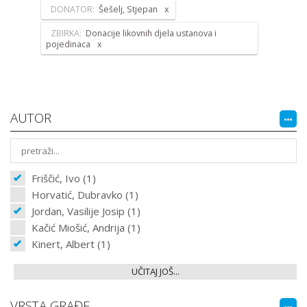
DONATOR:
Šešelj, Stjepan
ZBIRKA:
Donacije likovnih djela ustanova i
pojedinaca
AUTOR
Friščić, Ivo (1)
Horvatić, Dubravko (1)
Jordan, Vasilije Josip (1)
Kačić Miošić, Andrija (1)
Kinert, Albert (1)
UČITAJ JOŠ...
VRSTA GRAĐE