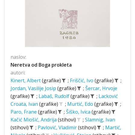
naslov:
Neretva od Boga prokleta
autori:
Kinert, Albert
(grafike)
;
Friščić, Ivo
(grafike)
;
Jordan, Vasilije Josip
(grafike)
;
Šercar, Hrvoje
(grafike)
;
Labaš, Rudolf
(grafike)
;
Lacković
Croata, Ivan
(grafike)
;
Murtić, Edo
(grafike)
;
Paro, Frane
(grafike)
;
Šiško, Ivica
(grafike)
Kačić Miošić, Andrija
(stihovi)
;
Slamnig, Ivan
(stihovi)
;
Pavlović, Vladimir
(stihovi)
;
Martić,