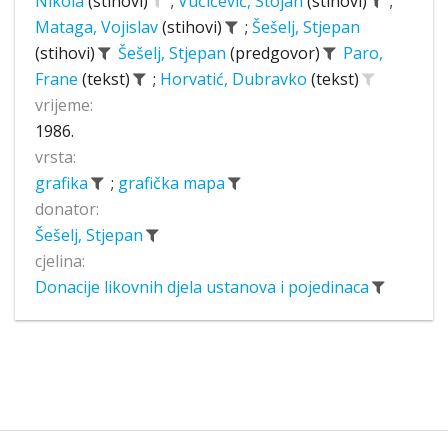
Nikola
(stihovi)
;
Vučićević, Stojan
(stihovi)
;
Mataga, Vojislav
(stihovi)
;
Šešelj, Stjepan
(stihovi)
Šešelj, Stjepan
(predgovor)
Paro,
Frane
(tekst)
;
Horvatić, Dubravko
(tekst)
vrijeme:
1986.
vrsta:
grafika
;
grafička mapa
donator:
Šešelj, Stjepan
cjelina:
Donacije likovnih djela ustanova i pojedinaca