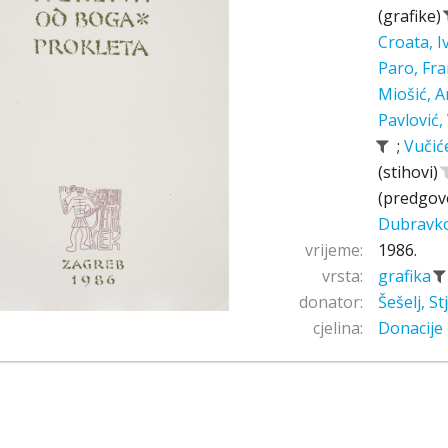
(grafike)
Croata, 
Paro, Fr
Miošić, A
Pavlović,
;
Vučić
(stihovi)
(predgov
Dubravk
vrijeme:
1986.
vrsta:
grafika
donator:
Šešelj, S
cjelina:
Donacije 