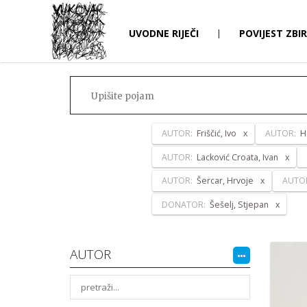
UVODNE RIJEČI
|
POVIJEST ZBI
AUTOR:
Friščić, Ivo
AUTOR:
H
AUTOR:
Lacković Croata, Ivan
AUTOR:
Šercar, Hrvoje
AUTO
DONATOR:
Šešelj, Stjepan
AUTOR