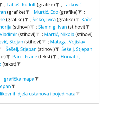
;
Labaš, Rudolf
(grafike)
;
Lacković
Ivan
(grafike)
;
Murtić, Edo
(grafike)
;
ane
(grafike)
;
Šiško, Ivica
(grafike)
Kačić
ndrija
(stihovi)
;
Slamnig, Ivan
(stihovi)
;
 Vladimir
(stihovi)
;
Martić, Nikola
(stihovi)
ević, Stojan
(stihovi)
;
Mataga, Vojislav
;
Šešelj, Stjepan
(stihovi)
Šešelj, Stjepan
or)
Paro, Frane
(tekst)
;
Horvatić,
o
(tekst)
;
grafička mapa
tjepan
likovnih djela ustanova i pojedinaca