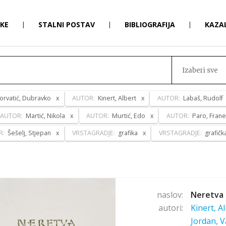
RKE
|
STALNI POSTAV
|
BIBLIOGRAFIJA
|
KAZA
Izaberi sve
orvatić, Dubravko
AUTOR:
Kinert, Albert
AUTOR:
Labaš, Rudolf
AUTOR:
Martić, Nikola
AUTOR:
Murtić, Edo
AUTOR:
Paro, Frane
R:
Šešelj, Stjepan
VRSTAGRADJE:
grafika
VRSTAGRADJE:
grafič
naslov:
Neretva 
autori:
Kinert, A
Jordan, V