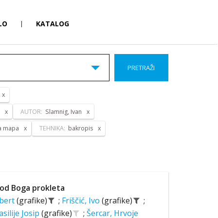
LO
|
KATALOG
PRETRAŽI
AUTOR:
Slamnig, Ivan
ka mapa
TEHNIKA:
bakropis
od Boga prokleta
lbert
(grafike)
;
Friščić, Ivo
(grafike)
;
asilije Josip
(grafike)
;
Šercar, Hrvoje