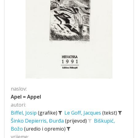
naslov:
Apel = Appel
autori:
Biffel, Josip
(grafike)
Le Goff, Jacques
(tekst)
Šinko Depierris, Đurđa
(prijevod)
Biškupić,
Božo
(uredio i opremio)
vrijeme: