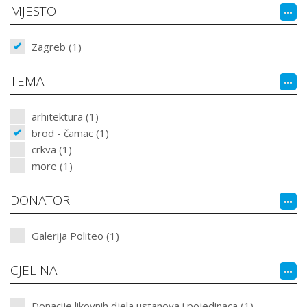
MJESTO
Zagreb (1)
TEMA
arhitektura (1)
brod - čamac (1)
crkva (1)
more (1)
DONATOR
Galerija Politeo (1)
CJELINA
Donacije likovnih djela ustanova i pojedinaca (1)