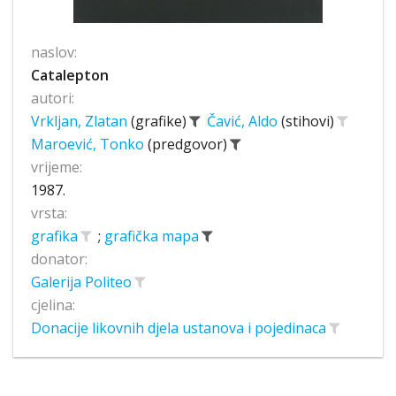
naslov:
Catalepton
autori:
Vrkljan, Zlatan
(grafike)
Čavić, Aldo
(stihovi)
Maroević, Tonko
(predgovor)
vrijeme:
1987.
vrsta:
grafika
;
grafička mapa
donator:
Galerija Politeo
cjelina:
Donacije likovnih djela ustanova i pojedinaca