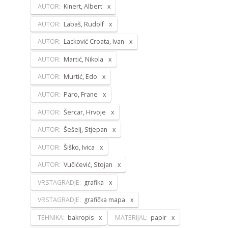
AUTOR:
Kinert, Albert
AUTOR:
Labaš, Rudolf
AUTOR:
Lacković Croata, Ivan
AUTOR:
Martić, Nikola
AUTOR:
Murtić, Edo
AUTOR:
Paro, Frane
AUTOR:
Šercar, Hrvoje
AUTOR:
Šešelj, Stjepan
AUTOR:
Šiško, Ivica
AUTOR:
Vučićević, Stojan
VRSTAGRADJE:
grafika
VRSTAGRADJE:
grafička mapa
TEHNIKA:
bakropis
MATERIJAL:
papir