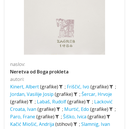
naslov:
Neretva od Boga prokleta
autori:
Kinert, Albert
(grafike)
;
Friščić, Ivo
(grafike)
;
Jordan, Vasilije Josip
(grafike)
;
Šercar, Hrvoje
(grafike)
;
Labaš, Rudolf
(grafike)
;
Lacković
Croata, Ivan
(grafike)
;
Murtić, Edo
(grafike)
;
Paro, Frane
(grafike)
;
Šiško, Ivica
(grafike)
Kačić Miošić, Andrija
(stihovi)
;
Slamnig, Ivan