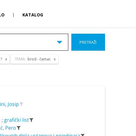
LO
|
KATALOG
PRETRAŽI
 ?
TEMA:
brod - čamac
ini, Josip
;
grafički list
ić, Pero
likovnih djela ustanova i pojedinaca