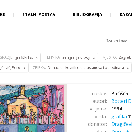
RKE
|
STALNI POSTAV
|
BIBLIOGRAFIJA
|
KAZA
Izaberi sve
GRADJE:
grafički list
TEHNIKA:
serigrafija u boji
MJESTO:
Zagreb
ičević, Pero
ZBIRKA:
Donacije likovnih djela ustanova i pojedinaca
naslov:
Pučišća
autori:
Botteri D
vrijeme:
1994.
vrsta:
grafika
donator:
Dragičev
cjelina:
Donacije 