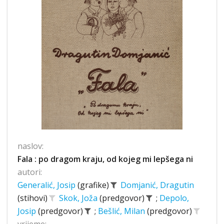
naslov:
Fala : po dragom kraju, od kojeg mi lepšega ni
autori:
Generalić, Josip
(grafike)
Domjanić, Dragutin
(stihovi)
Skok, Joža
(predgovor)
;
Depolo,
Josip
(predgovor)
;
Bešlić, Milan
(predgovor)
vrijeme: