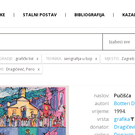
RKE
|
STALNI POSTAV
|
BIBLIOGRAFIJA
|
KAZA
Izaberi sve
GRADJE:
grafički list
TEHNIKA:
serigrafija u boji
MJESTO:
Zagreb
OR:
Dragičević, Pero
naslov:
Pučišća
autori:
Botteri D
vrijeme:
1994.
vrsta:
grafika
donator:
Dragičev
cjelina:
Donacije 