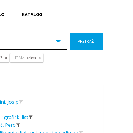
LO
|
KATALOG
PRETRAŽI
 ?
TEMA:
crkva
ini, Josip
;
grafički list
ić, Pero
likovnih djela ustanova i pojedinaca