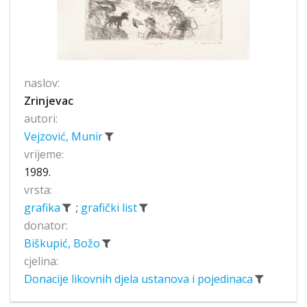
naslov:
Zrinjevac
autori:
Vejzović, Munir
vrijeme:
1989.
vrsta:
grafika
;
grafički list
donator:
Biškupić, Božo
cjelina:
Donacije likovnih djela ustanova i pojedinaca