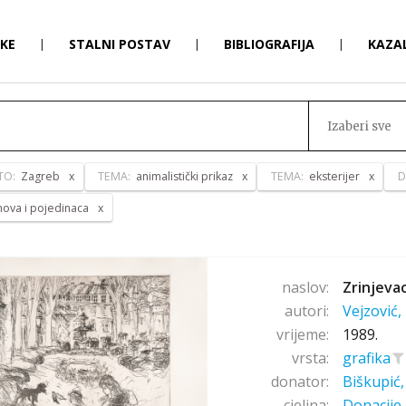
RKE
|
STALNI POSTAV
|
BIBLIOGRAFIJA
|
KAZA
Izaberi sve
TO:
Zagreb
TEMA:
animalistički prikaz
TEMA:
eksterijer
D
anova i pojedinaca
naslov:
Zrinjeva
autori:
Vejzović
vrijeme:
1989.
vrsta:
grafika
donator:
Biškupić
cjelina:
Donacije 