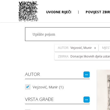
UVODNE RIJEČI
|
POVIJEST ZBI
AUTOR:
Vejzović, Munir
MJES
ZBIRKA:
Donacije likovnih djela ust
AUTOR
Vejzović, Munir (1)
VRSTA GRAĐE