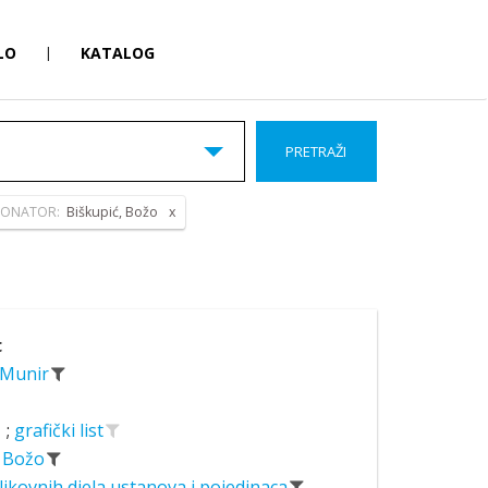
LO
|
KATALOG
PRETRAŽI
ONATOR:
Biškupić, Božo
c
, Munir
;
grafički list
, Božo
likovnih djela ustanova i pojedinaca