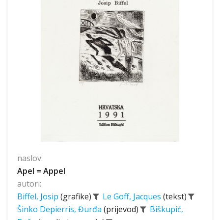
naslov:
Apel = Appel
autori:
Biffel, Josip
(grafike)
Le Goff, Jacques
(tekst)
Šinko Depierris, Đurđa
(prijevod)
Biškupić,