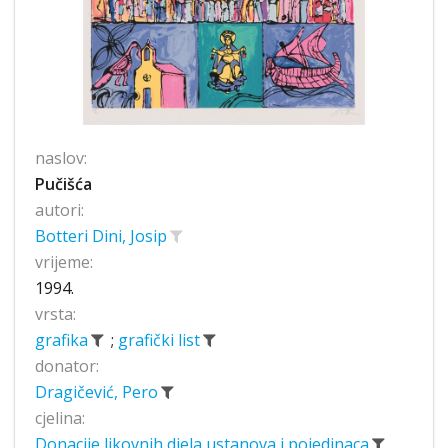
naslov:
Pučišća
autori:
Botteri Dini, Josip
vrijeme:
1994.
vrsta:
grafika
;
grafički list
donator:
Dragičević, Pero
cjelina:
Donacije likovnih djela ustanova i pojedinaca