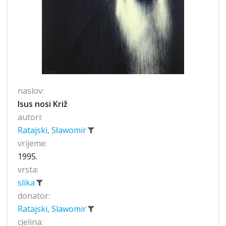
naslov:
Isus nosi Križ
autori:
Ratajski, Sławomir
vrijeme:
1995.
vrsta:
slika
donator:
Ratajski, Slawomir
cjelina: