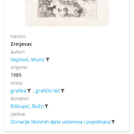
naslov:
Zrinjevac
autori:
Vejzović, Munir
vrijeme:
1989.
vrsta:
grafika
;
grafički list
donator:
Biškupić, Božo
cjelina:
Donacije likovnih djela ustanova i pojedinaca