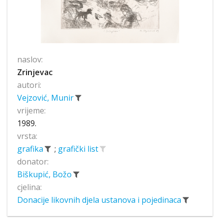
naslov:
Zrinjevac
autori:
Vejzović, Munir
vrijeme:
1989.
vrsta:
grafika
;
grafički list
donator:
Biškupić, Božo
cjelina:
Donacije likovnih djela ustanova i pojedinaca