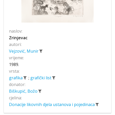
naslov:
Zrinjevac
autori:
Vejzović, Munir
vrijeme:
1989.
vrsta:
grafika
;
grafički list
donator:
Biškupić, Božo
cjelina:
Donacije likovnih djela ustanova i pojedinaca