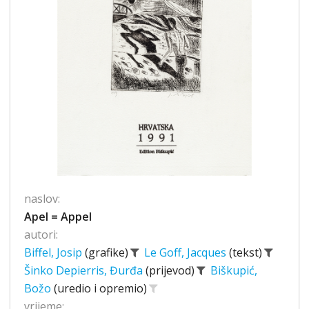
naslov:
Apel = Appel
autori:
Biffel, Josip
(grafike)
Le Goff, Jacques
(tekst)
Šinko Depierris, Đurđa
(prijevod)
Biškupić,
Božo
(uredio i opremio)
vrijeme: