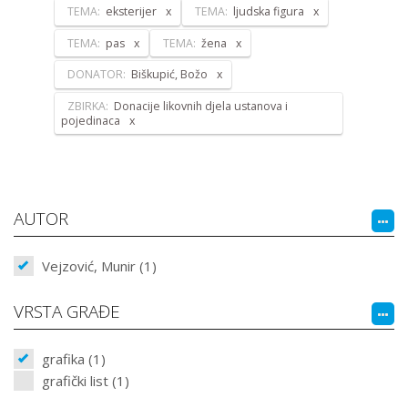
TEMA:
eksterijer
TEMA:
ljudska figura
TEMA:
pas
TEMA:
žena
DONATOR:
Biškupić, Božo
ZBIRKA:
Donacije likovnih djela ustanova i
pojedinaca
AUTOR
Vejzović, Munir (1)
VRSTA GRAĐE
grafika (1)
grafički list (1)