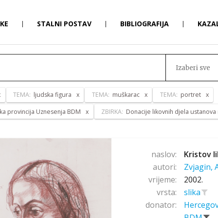
RKE
|
STALNI POSTAV
|
BIBLIOGRAFIJA
|
KAZA
Izaberi sve
TEMA:
ljudska figura
TEMA:
muškarac
TEMA:
portret
ka provincija Uznesenja BDM
ZBIRKA:
Donacije likovnih djela ustanova
naslov:
Kristov li
autori:
Zvjagin,
vrijeme:
2002.
vrsta:
slika
donator:
Hercegov
BDM