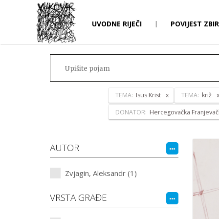
UVODNE RIJEČI
|
POVIJEST ZBI
TEMA:
Isus Krist
TEMA:
križ
DONATOR:
Hercegovačka Franjevač
AUTOR
Zvjagin, Aleksandr (1)
VRSTA GRAĐE