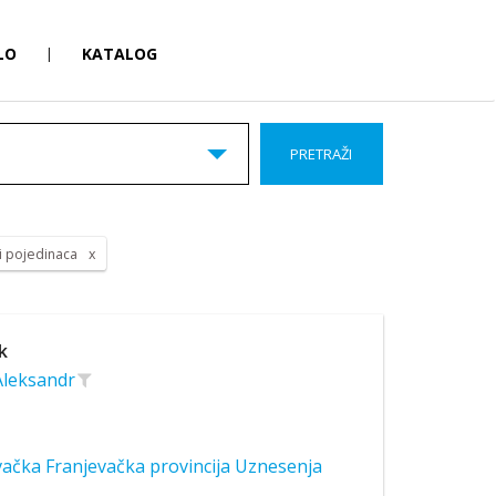
LO
|
KATALOG
PRETRAŽI
 i pojedinaca
k
 Aleksandr
ačka Franjevačka provincija Uznesenja