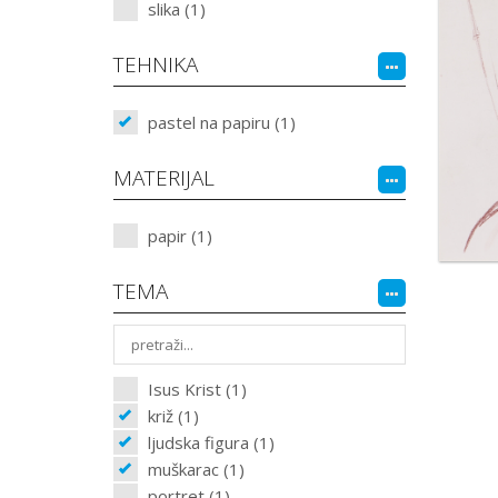
slika (1)
TEHNIKA
pastel na papiru (1)
MATERIJAL
papir (1)
TEMA
Isus Krist (1)
križ (1)
ljudska figura (1)
muškarac (1)
portret (1)