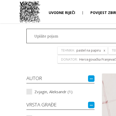
UVODNE RIJEČI
|
POVIJEST ZBI
TEHNIKA:
pastel na papiru
TE
DONATOR:
Hercegovačka Franjevač
AUTOR
Zvjagin, Aleksandr (1)
VRSTA GRAĐE