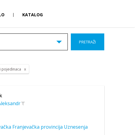
LO
|
KATALOG
PRETRAŽI
 i pojedinaca
k
 Aleksandr
ačka Franjevačka provincija Uznesenja