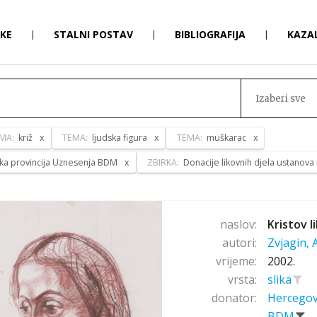
RKE
|
STALNI POSTAV
|
BIBLIOGRAFIJA
|
KAZA
Izaberi sve
MA:
križ
TEMA:
ljudska figura
TEMA:
muškarac
ka provincija Uznesenja BDM
ZBIRKA:
Donacije likovnih djela ustanova
naslov:
Kristov li
autori:
Zvjagin,
vrijeme:
2002.
vrsta:
slika
donator:
Hercegov
BDM